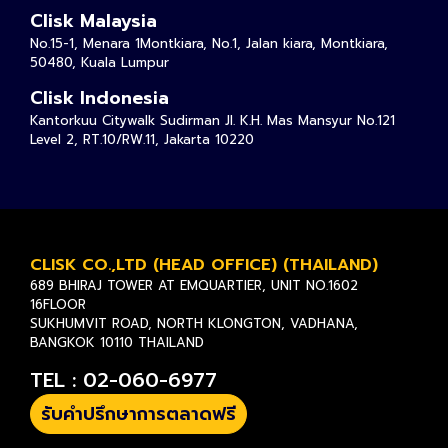
Clisk Malaysia
No.15-1, Menara 1Montkiara, No.1, Jalan kiara, Montkiara,
50480, Kuala Lumpur
Clisk Indonesia
Kantorkuu Citywalk Sudirman Jl. K.H. Mas Mansyur No.121
Level 2, RT.10/RW.11, Jakarta 10220
CLISK CO.,LTD (HEAD OFFICE) (THAILAND)
689 BHIRAJ TOWER AT EMQUARTIER, UNIT NO.1602
16FLOOR
SUKHUMVIT ROAD, NORTH KLONGTON, VADHANA,
BANGKOK 10110 THAILAND
TEL : 02-060-6977
รับคำปรึกษาการตลาดฟรี