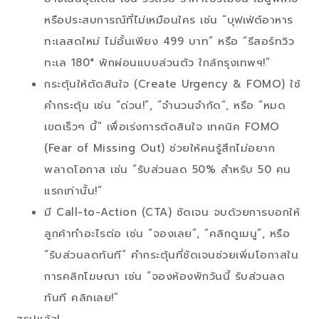
หรือประสบการณ์ที่ไม่เหมือนใคร เช่น “บุฟเฟ่ต์อาหาร
ทะเลสดใหม่ ไม่อั้นเพียง 499 บาท” หรือ “รีสอร์ทวิว
ทะเล 180° พักผ่อนแบบส่วนตัว ใกล้กรุงเทพฯ!”
กระตุ้นให้ตัดสินใจ (Create Urgency & FOMO) ใช้
คำกระตุ้น เช่น “ด่วน!”, “จำนวนจำกัด”, หรือ “หมด
เขตเร็วๆ นี้” เพื่อเร่งการตัดสินใจ เทคนิค FOMO
(Fear of Missing Out) ช่วยให้คนรู้สึกไม่อยาก
พลาดโอกาส เช่น “รับส่วนลด 50% สำหรับ 50 คน
แรกเท่านั้น!”
มี Call-to-Action (CTA) ชัดเจน จบด้วยการบอกให้
ลูกค้าทำอะไรต่อ เช่น “จองเลย”, “คลิกดูเมนู”, หรือ
“รับส่วนลดทันที” คำกระตุ้นที่ชัดเจนช่วยเพิ่มโอกาสใน
การคลิกโฆษณา เช่น “จองห้องพักวันนี้ รับส่วนลด
ทันที คลิกเลย!”
สรุปแล้ว!