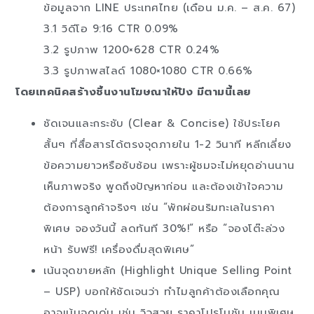
ข้อมูลจาก LINE ประเทศไทย (เดือน ม.ค. – ส.ค. 67)
3.1 วิดีโอ 9:16 CTR 0.09%
3.2 รูปภาพ 1200×628 CTR 0.24%
3.3 รูปภาพสไลด์ 1080×1080 CTR 0.66%
โดยเทคนิคสร้างชิ้นงานโฆษณาให้ปัง มีตามนี้เลย
ชัดเจนและกระชับ (Clear & Concise) ใช้ประโยค
สั้นๆ ที่สื่อสารได้ตรงจุดภายใน 1-2 วินาที หลีกเลี่ยง
ข้อความยาวหรือซับซ้อน เพราะผู้ชมจะไม่หยุดอ่านนาน
เห็นภาพจริง พูดถึงปัญหาก่อน และต้องเข้าใจความ
ต้องการลูกค้าจริงๆ เช่น “พักผ่อนริมทะเลในราคา
พิเศษ จองวันนี้ ลดทันที 30%!” หรือ “จองโต๊ะล่วง
หน้า รับฟรี! เครื่องดื่มสุดพิเศษ”
เน้นจุดขายหลัก (Highlight Unique Selling Point
– USP) บอกให้ชัดเจนว่า ทำไมลูกค้าต้องเลือกคุณ
อาจเน้นจุดเด่น เช่น วิวสวย ราคาโปรโมชัน เมนูพิเศษ