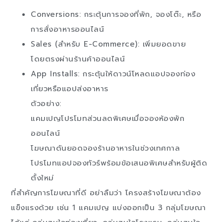
Conversions: กระตุ้นการจองที่พัก, จองโต๊ะ, หรือ
การสั่งอาหารออนไลน์
Sales (สำหรับ E-Commerce): เพิ่มยอดขาย
โดยตรงผ่านร้านค้าออนไลน์
App Installs: กระตุ้นให้ดาวน์โหลดแอปจองท่อง
เที่ยวหรือแอปส่งอาหาร
ตัวอย่าง:
แคมเปญโปรโมทส่วนลดพิเศษเมื่อจองห้องพัก
ออนไลน์
โฆษณาดันยอดจองร้านอาหารในช่วงเทศกาล
โปรโมทแอปจองทัวร์พร้อมข้อเสนอพิเศษสำหรับผู้ติด
ตั้งใหม่
ที่สำคัญการโฆษณาที่ดี อย่าลืมว่า โครงสร้างโฆษณาต้อง
แข็งแรงด้วย เช่น 1 แคมเปญ แบ่งออกเป็น 3 กลุ่มโฆษณา