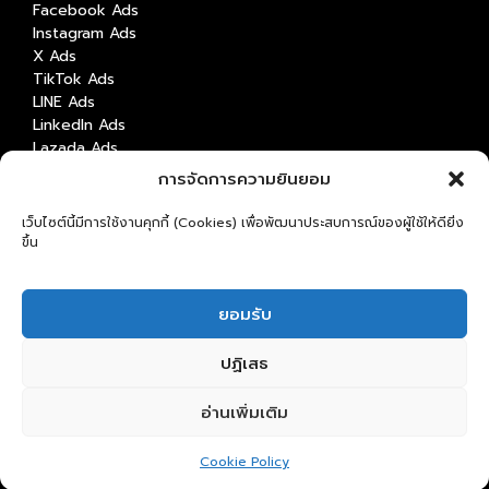
Facebook Ads
Instagram Ads
X Ads
TikTok Ads
LINE Ads
LinkedIn Ads
Lazada Ads
Shopee Ads
การจัดการความยินยอม
Content Marketing
Content Creation & Strategy
เว็บไซต์นี้มีการใช้งานคุกกี้ (Cookies) เพื่อพัฒนาประสบการณ์ของผู้ใช้ให้ดียิ่ง
Video Production
ขึ้น
Graphic Design
Copywriting
Digital Platform
ยอมรับ
Mobile Web
Website
ปฏิเสธ
Application
อ่านเพิ่มเติม
© 2024 Clisk Co.,Ltd. - All Rights Reserved. Designed by
KTn Develop.
Cookie Policy