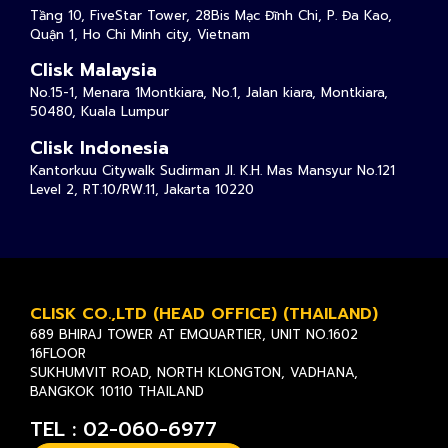
Tầng 10, FiveStar Tower, 28Bis Mạc Đĩnh Chi, P. Đa Kao,
Quận 1, Ho Chi Minh city, Vietnam
Clisk Malaysia
No.15-1, Menara 1Montkiara, No.1, Jalan kiara, Montkiara,
50480, Kuala Lumpur
Clisk Indonesia
Kantorkuu Citywalk Sudirman Jl. K.H. Mas Mansyur No.121
Level 2, RT.10/RW.11, Jakarta 10220
CLISK CO.,LTD (HEAD OFFICE) (THAILAND)
689 BHIRAJ TOWER AT EMQUARTIER, UNIT NO.1602
16FLOOR
SUKHUMVIT ROAD, NORTH KLONGTON, VADHANA,
BANGKOK 10110 THAILAND
TEL : 02-060-6977