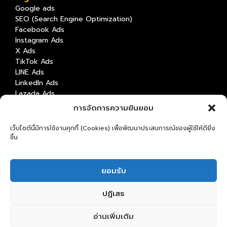
Google ads
SEO (Search Engine Optimization)
Facebook Ads
Instagram Ads
X Ads
TikTok Ads
LINE Ads
LinkedIn Ads
Lazada Ads
Shopee Ads
การจัดการความยินยอม
Content Marketing
Content Creation & Strategy
เว็บไซต์นี้มีการใช้งานคุกกี้ (Cookies) เพื่อพัฒนาประสบการณ์ของผู้ใช้ให้ดียิ่ง
Video Production
ขึ้น
Graphic Design
Copywriting
Digital Platform
ยอมรับ
Mobile Web
Website
ปฏิเสธ
Application
อ่านเพิ่มเติม
© 2024 Clisk Co.,Ltd. - All Rights Reserved. Designed by