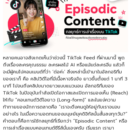
หลายคนอาจสังเกตเห็นว่าช่วงนี้ TikTok Feed ที่ผ่านมานี้ พูด
ถึงเรื่องละครคุณธรรม ละครผลไม้ AI หรือแม้แต่ละครจีน แล้วก็
จะมีผู้คนไปคอมเมนต์ที่ว่า ‘ต่อค่ะ’ สิ่งเหล่านี้เข้ามาในอัลกอริทึม
ของเราก็ คือ คลิปวิดีโอที่มีเนื้อหาจริงจัง ยาวขึ้นตั้งแต่ 1 นาที 3
นาที ไปจนถึงคลิปขนาดยาวแบบแนวนอน อัลกอริทึมของ
TikTok ในปัจจุบันกำลังเปิดโอกาสและเปิดการมองเห็น (Reach)
ให้กับ “คอนเทนต์วิดีโอยาว (Long-form)” และในแง่ความ
ท้าทายของนักการตลาดคือ “เราจะดึงคนดูให้อยู่กับเราจนจบ
อย่างไร ในเมื่อความอดทนของมนุษย์ยุคดิจิทัลนั้นสั้นลงทุกวัน?”
คำตอบก็คือการใช้กลยุทธ์ที่เรียกว่า “Episodic Content” หรือ
การเล่าเรื่องแบบคอนเทนต์ซีรีส์นั่นเองครับ เริ่มแรก เรามา