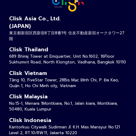
Clisk Asia Co., Ltd.
(JAPAN)
東京都新宿区西新宿6丁目8番1号 住友不動産新宿オークタワー27
階
Clisk Thailand
689 Bhiraj Tower at Emquartier, Unit No.1602, 16Floor
Sukhumvit Road, North Klongton, Vadhana, Bangkok 10110
Clisk Vietnam
Tầng 10, FiveStar Tower, 28Bis Mạc Đĩnh Chi, P. Đa Kao,
Quận 1, Ho Chi Minh city, Vietnam
Clisk Malaysia
No.15-1, Menara 1Montkiara, No.1, Jalan kiara, Montkiara,
50480, Kuala Lumpur
Clisk Indonesia
Kantorkuu Citywalk Sudirman Jl. K.H. Mas Mansyur No.121
Level 2, RT.10/RW.11, Jakarta 10220