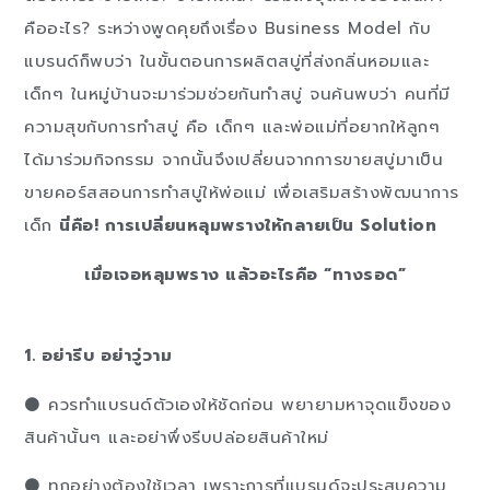
คืออะไร? ระหว่างพูดคุยถึงเรื่อง Business Model กับ
แบรนด์ก็พบว่า ในขั้นตอนการผลิตสบู่ที่ส่งกลิ่นหอมและ
เด็กๆ ในหมู่บ้านจะมาร่วมช่วยกันทำสบู่ จนค้นพบว่า คนที่มี
ความสุขกับการทำสบู่ คือ เด็กๆ และพ่อแม่ที่อยากให้ลูกๆ
ได้มาร่วมกิจกรรม จากนั้นจึงเปลี่ยนจากการขายสบู่มาเป็น
ขายคอร์สสอนการทำสบู่ให้พ่อแม่ เพื่อเสริมสร้างพัฒนาการ
เด็ก
นี่คือ! การเปลี่ยนหลุมพรางให้กลายเป็น Solution
เมื่อเจอหลุมพราง แล้วอะไรคือ “ทางรอด”
1. อย่ารีบ อย่าวู่วาม
⚫ ควรทำแบรนด์ตัวเองให้ชัดก่อน พยายามหาจุดแข็งของ
สินค้านั้นๆ และอย่าพึ่งรีบปล่อยสินค้าใหม่
⚫ ทุกอย่างต้องใช้เวลา เพราะการที่แบรนด์จะประสบความ