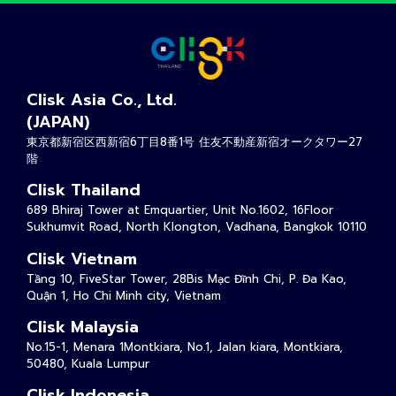
Clisk Asia Co., Ltd.
(JAPAN)
東京都新宿区西新宿6丁目8番1号 住友不動産新宿オークタワー27
階
Clisk Thailand
689 Bhiraj Tower at Emquartier, Unit No.1602, 16Floor
Sukhumvit Road, North Klongton, Vadhana, Bangkok 10110
Clisk Vietnam
Tầng 10, FiveStar Tower, 28Bis Mạc Đĩnh Chi, P. Đa Kao,
Quận 1, Ho Chi Minh city, Vietnam
Clisk Malaysia
No.15-1, Menara 1Montkiara, No.1, Jalan kiara, Montkiara,
50480, Kuala Lumpur
Clisk Indonesia