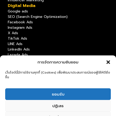
Influencer Marketing
Digital Media
Google ads
SEO (Search Engine Optimization)
Facebook Ads
Instagram Ads
X Ads
TikTok Ads
LINE Ads
LinkedIn Ads
Lazada Ads
Shopee Ads
การจัดการความยินยอม
Content Marketing
Content Creation & Strategy
เว็บไซต์นี้มีการใช้งานคุกกี้ (Cookies) เพื่อพัฒนาประสบการณ์ของผู้ใช้ให้ดียิ่ง
Video Production
ขึ้น
Graphic Design
Copywriting
Digital Platform
ยอมรับ
Mobile Web
Website
ปฏิเสธ
Application