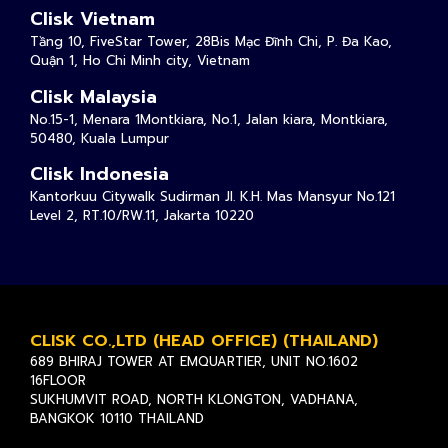
Clisk Vietnam
Tầng 10, FiveStar Tower, 28Bis Mạc Đĩnh Chi, P. Đa Kao,
Quận 1, Ho Chi Minh city, Vietnam
Clisk Malaysia
No.15-1, Menara 1Montkiara, No.1, Jalan kiara, Montkiara,
50480, Kuala Lumpur
Clisk Indonesia
Kantorkuu Citywalk Sudirman Jl. K.H. Mas Mansyur No.121
Level 2, RT.10/RW.11, Jakarta 10220
CLISK CO.,LTD (HEAD OFFICE) (THAILAND)
689 BHIRAJ TOWER AT EMQUARTIER, UNIT NO.1602
16FLOOR
SUKHUMVIT ROAD, NORTH KLONGTON, VADHANA,
BANGKOK 10110 THAILAND