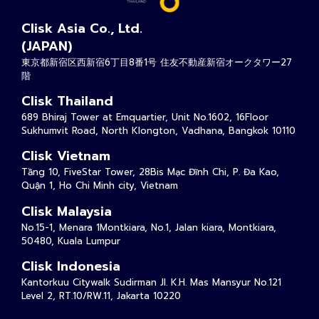
Clisk Asia Co., Ltd.
(JAPAN)
東京都新宿区西新宿6丁目8番1号 住友不動産新宿オークタワー27
階
Clisk Thailand
689 Bhiraj Tower at Emquartier, Unit No.1602, 16Floor
Sukhumvit Road, North Klongton, Vadhana, Bangkok 10110
Clisk Vietnam
Tầng 10, FiveStar Tower, 28Bis Mạc Đĩnh Chi, P. Đa Kao,
Quận 1, Ho Chi Minh city, Vietnam
Clisk Malaysia
No.15-1, Menara 1Montkiara, No.1, Jalan kiara, Montkiara,
50480, Kuala Lumpur
Clisk Indonesia
Kantorkuu Citywalk Sudirman Jl. K.H. Mas Mansyur No.121
Level 2, RT.10/RW.11, Jakarta 10220