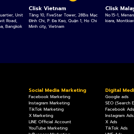
Clisk Vietnam
Clisk Mala
artier, Unit
Tầng 10, FiveStar Tower, 28Bis Mạc
No.15-1, Menara
vit Road,
Đĩnh Chi, P. Đa Kao, Quận 1, Ho Chi
kiara, Montkia
na, Bangkok
Minh city, Vietnam
Social Media Marketing
Digital Med
Facebook Marketing
Google ads
Instagram Marketing
SEO (Search E
TikTok Marketing
Facebook Ad
X Marketing
Instagram Ads
LINE Official Account
X Ads
YouTube Marketing
TikTok Ads