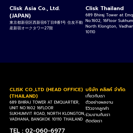
Clisk Asia Co., Ltd.
Clisk Thailand
(JAPAN)
689 Bhiraj Tower at Emqu
No.1602, 16Floor Sukhum
東京都新宿区西新宿6丁目8番1号 住友不動
North Klongton, Vadha
産新宿オークタワー27階
10110
CLISK CO.,LTD (HEAD OFFICE)
บริษัท คลิสค์ จำกัด
(THAILAND)
เกี่ยวกับเรา
ตัวอย่างผลงาน
689 BHIRAJ TOWER AT EMQUARTIER,
UNIT NO.1602 16FLOOR
รีวิวจากลูกค้า
SUKHUMVIT ROAD, NORTH KLONGTON,
ร่วมงานกับเรา
VADHANA, BANGKOK 10110 THAILAND
ติดต่อเรา
TEL : 02-060-6977