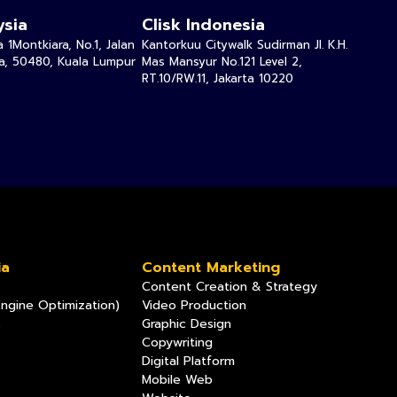
ysia
Clisk Indonesia
 1Montkiara, No.1, Jalan
Kantorkuu Citywalk Sudirman Jl. K.H.
ra, 50480, Kuala Lumpur
Mas Mansyur No.121 Level 2,
RT.10/RW.11, Jakarta 10220
ia
Content Marketing
Content Creation & Strategy
ngine Optimization)
Video Production
s
Graphic Design
Copywriting
Digital Platform
Mobile Web