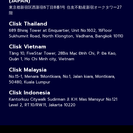
(JAPAN)
東京都新宿区西新宿6丁目8番1号 住友不動産新宿オークタワー27
階
Clisk Thailand
689 Bhiraj Tower at Emquartier, Unit No.1602, 16Floor
Sukhumvit Road, North Klongton, Vadhana, Bangkok 10110
Clisk Vietnam
Tầng 10, FiveStar Tower, 28Bis Mạc Đĩnh Chi, P. Đa Kao,
Quận 1, Ho Chi Minh city, Vietnam
Clisk Malaysia
No.15-1, Menara 1Montkiara, No.1, Jalan kiara, Montkiara,
50480, Kuala Lumpur
Clisk Indonesia
Kantorkuu Citywalk Sudirman Jl. K.H. Mas Mansyur No.121
Level 2, RT.10/RW.11, Jakarta 10220